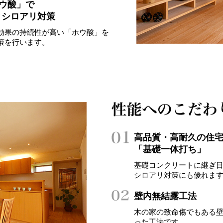
ホウ酸」で
とシロアリ対策
効果の持続性が高い「ホウ酸」を
策を行います。
高品質・高耐久の住
「基礎一体打ち」
基礎コンクリートに継ぎ
シロアリ対策にも優れま
壁内無結露工法
木の家の致命傷でもある
った工法です。