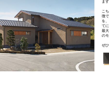
ます
こち
徴で
を、
てに
最大
のモ
ぜひ