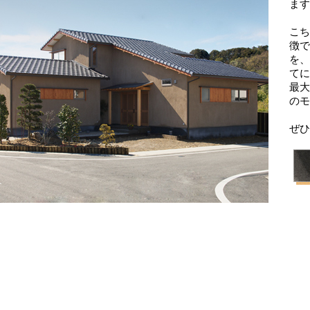
ます
こち
徴で
を、
てに
最大
のモ
ぜひ