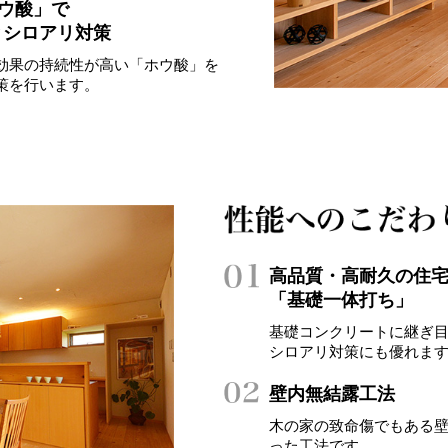
ホウ酸」で
とシロアリ対策
効果の持続性が高い「ホウ酸」を
策を行います。
高品質・高耐久の住
「基礎一体打ち」
基礎コンクリートに継ぎ
シロアリ対策にも優れま
壁内無結露工法
木の家の致命傷でもある
った工法です。