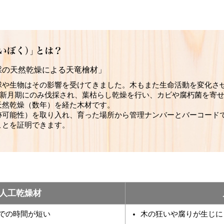
採の天然乾燥による天竜檜材」
球や生物はその影響を受けてきました。木もまた生命活動を変化さ
る新月期にのみ伐採され、葉枯らし乾燥を行い、カビや腐朽菌を寄
天然乾燥（数年）を経た木材です。
跡可能性）を取り入れ、育った場所から管理ナンバーとバーコード
ことを証明できます。
人工乾燥材
での時間が短い
木の狂いや腐りが生じに