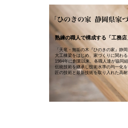
熟練の職人で構成する「工務店
「天竜・無垢の木『ひのきの家』静岡
大工棟梁をはじめ、家づくりに関わる
1984年に創業以来、各職人達が協同
伝統技術を継承し技術水準の均一化を
匠の技術と最新技術を取り入れた高耐