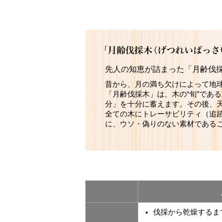
先人の知恵が詰まった「月齢伐
昔から、月の満ち欠けによって地
「月齢伐採木」は、木の“旬”であ
分」を十分に蓄えます。その後、
全ての木にトレーサビリティ（追
に、ウソ・偽りのない素材である
伐採から乾燥するま