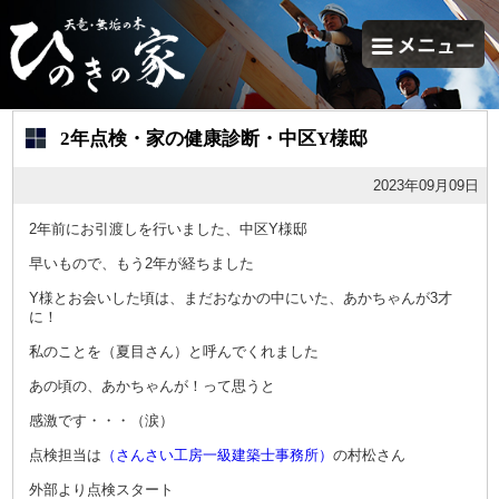
2年点検・家の健康診断・中区Y様邸
2023年09月09日
2年前にお引渡しを行いました、中区Y様邸
早いもので、もう2年が経ちました
Y様とお会いした頃は、まだおなかの中にいた、あかちゃんが3才
に！
私のことを（夏目さん）と呼んでくれました
あの頃の、あかちゃんが！って思うと
感激です・・・（涙）
点検担当は
（さんさい工房一級建築士事務所）
の村松さん
外部より点検スタート