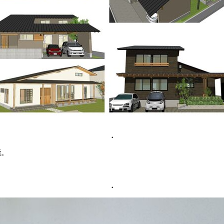
・
能。
。
・