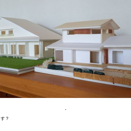
・
ます？