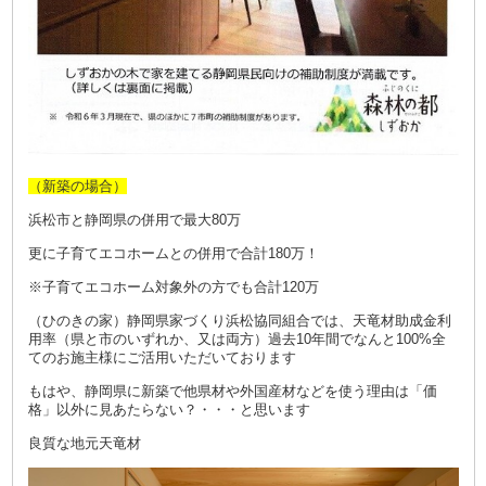
（新築の場合）
浜松市と静岡県の併用で最大80万
更に子育てエコホームとの併用で合計180万！
※子育てエコホーム対象外の方でも合計120万
（ひのきの家）静岡県家づくり浜松協同組合では、天竜材助成金利
用率（県と市のいずれか、又は両方）過去10年間でなんと100%全
てのお施主様にご活用いただいております
もはや、静岡県に新築で他県材や外国産材などを使う理由は「
価
格」以外
に見あたらない？・・・と思います
良質な地元天竜材