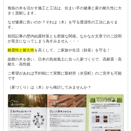
無垢の木を活かす施工と工法は、住まい手の健康と家の耐久性に大
きく貢献します。
なぜ健康に良いのか？それは（木）を守る透湿性の工法にありま
す。
前回記事の壁内結露対策とも密接な関係。なかなか文章でのご説明
が長文になってしまう為すみません・・・
耐震性と耐久性
を高くして、ご家族や生活（財産）を守る！
故郷の木を使い、日本の気候風土に合った家づくりで、高耐震・高
耐久・高性能
ご希望があれば予約制にて実際に製材所（水窪町）のご見学も可能
です
（家づくり）は（木）から検討してみませんか？