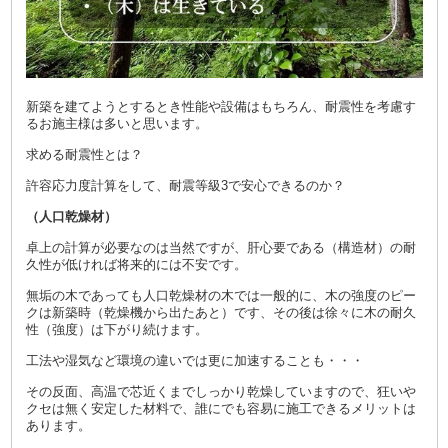
新築を建てようとするとき性能や設備はもちろん、耐震性を考慮す
るお施主様は多いと思います。
求める耐震性とは？
許容応力度計算をして、耐震等級3で安心できるのか？
（人口乾燥材）
卓上の計算が必要なのは当然ですが、肝心要である（構造材）の耐
久性が低ければ将来的には不安です。
無垢の木であっても人口乾燥材の木では一般的に、木の強度のピー
クは新築時（乾燥機から出たあと）です、その後は徐々に木の耐久
性（強度）は下がり続けます。
工法や湿気など環境の違いでは更に加速することも・・・
その反面、高温で芯近くまでしっかり乾燥していますので、狂いや
クセは無く安定した材料で、誰にでも容易に施工できるメリットは
あります。