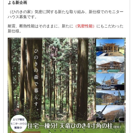
よる新企画
（ひのきの家）気密に関する新たな取り組み、新仕様でのモニター
ハウス募集です。
耐震、断熱性能はそのままに、新たに
（気密性能）
にもこだわった
新仕様。