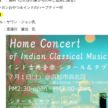
費 ：無料（ひのきの家からの申し込みに限る）
ーガンおやつ＆インドのハーブティー付
】
ル：サワン・ジョン氏
 ：逆瀬川 健治 氏