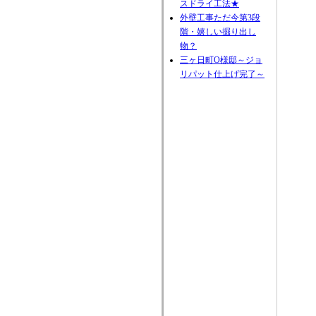
スドライ工法★
外壁工事ただ今第3段
階・嬉しい掘り出し
物？
三ヶ日町O様邸～ジョ
リパット仕上げ完了～