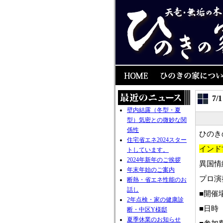
7
壁内結露（冬型・夏
型）気密との微妙な関
係性
ひのき
住宅省エネ2024スター
インド
トしています。
2024年新年のご挨拶
異国情
年末年始のご案内
プロ演
断熱・省エネ性能のお
話し
■開催
2年点検・家の健康診
■日時 
断・中区Y様邸
夏季休業のお知らせ