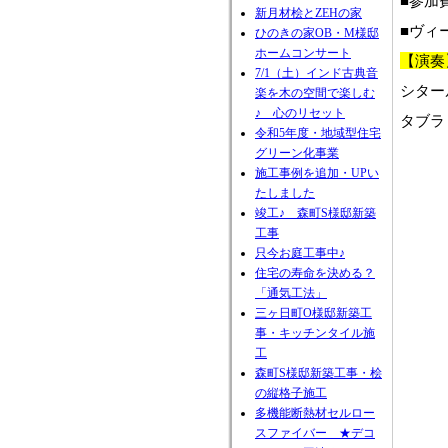
■参加
新月材桧とZEHの家
■ヴィ
ひのきの家OB・M様邸
ホームコンサート
【演奏
7/1（土）インド古典音
シター
楽を木の空間で楽しむ
♪ 心のリセット
タブラ
令和5年度・地域型住宅
グリーン化事業
施工事例を追加・UPい
たしました
竣工♪ 森町S様邸新築
工事
只今お庭工事中♪
住宅の寿命を決める？
「通気工法」
三ヶ日町O様邸新築工
事・キッチンタイル施
工
森町S様邸新築工事・桧
の縦格子施工
多機能断熱材セルロー
スファイバー ★デコ