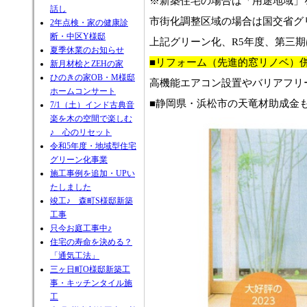
※新築住宅の場合は「用途地域」
話し
市街化調整区域の場合は国交省グ
2年点検・家の健康診
断・中区Y様邸
上記グリーン化、R5年度、第三期
夏季休業のお知らせ
■リフォーム（先進的窓リノベ）併
新月材桧とZEHの家
ひのきの家OB・M様邸
高機能エアコン設置やバリアフリ
ホームコンサート
■静岡県・浜松市の天竜材助成金
7/1（土）インド古典音
楽を木の空間で楽しむ
♪ 心のリセット
令和5年度・地域型住宅
グリーン化事業
施工事例を追加・UPい
たしました
竣工♪ 森町S様邸新築
工事
只今お庭工事中♪
住宅の寿命を決める？
「通気工法」
三ヶ日町O様邸新築工
事・キッチンタイル施
工