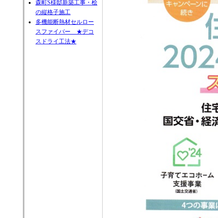
森町S様邸新築工事・桧
の縦格子施工
多機能断熱材セルロー
スファイバー ★デコ
スドライ工法★