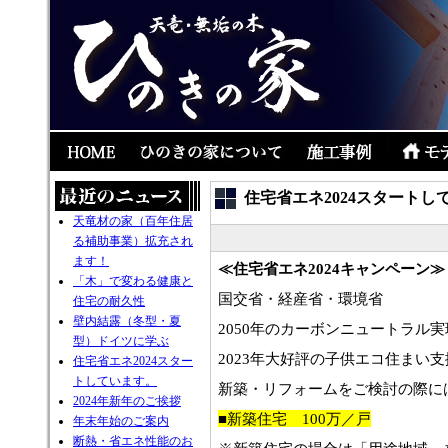
住宅省エネ2024スタートし
天竜材の家（百年住居
る補助事業）拡充され
ます！
≪住宅省エネ2024キャンペーン≫
「木」で変わる健康と
国交省・経産省・環境省
住宅の耐久性
壁内結露（冬型・夏
2050年のカーボンニュートラル
型）ドイツに学ぶ
2023年大好評の子供エコ住まい
住宅省エネ2024スター
トしています。
新築・リフォームをご検討の際に
2024年新年のご挨拶
■新築住宅 100万／戸
年末年始のご案内
断熱・省エネ性能のお