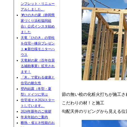
ンフレット・リニュー
アルしました。
🔰ひのきの家（静岡県
家づくり浜松協同組
合）公式インスタ始め
ました
天竜「ひのき」の管柱
を住宅一棟分プレゼン
ト★新仕様モニターハ
ウス
天竜材の家（百年住居
る補助事業）拡充され
ます！
「木」で変わる健康と
住宅の耐久性
壁内結露（冬型・夏
節の無い桧の化粧火打ちが施工さ
型）ドイツに学ぶ
住宅省エネ2024スター
こだわりの材！と施工
トしています。
勾配天井のリビングから見える位
2024年新年のご挨拶
年末年始のご案内
断熱・省エネ性能のお