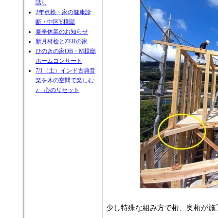
話し
2年点検・家の健康診
断・中区Y様邸
夏季休業のお知らせ
新月材桧とZEHの家
ひのきの家OB・M様邸
ホームコンサート
7/1（土）インド古典音
楽を木の空間で楽しむ
♪ 心のリセット
少し特殊な組み方で桁、奥桁が施