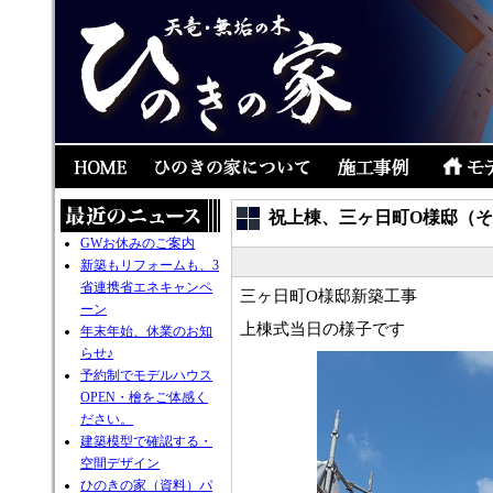
祝上棟、三ヶ日町O様邸（
GWお休みのご案内
新築もリフォームも、3
省連携省エネキャンペ
三ヶ日町O様邸新築工事
ーン
上棟式当日の様子です
年末年始、休業のお知
らせ♪
予約制でモデルハウス
OPEN・檜をご体感く
ださい。
建築模型で確認する・
空間デザイン
ひのきの家（資料）パ