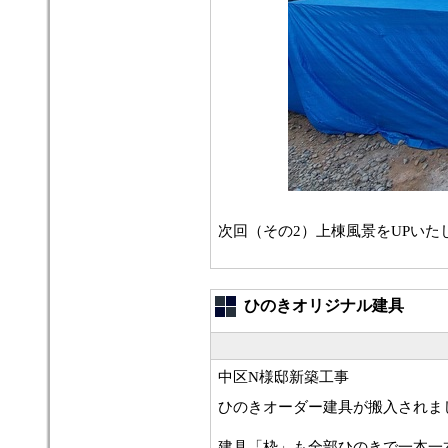
次回（その2）上棟風景をUPいた
ひのきオリジナル建具
中区N様邸新築工事
ひのきオーダー建具が搬入されま
建具「枠」も全部ひのきで一本一